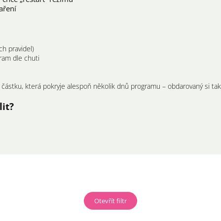
aření
ch pravidel)
ram dle chuti
t částku, která pokryje alespoň několik dnů programu – obdarovaný si t
it?
Otevřít filtr