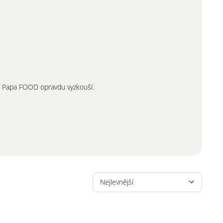
ak Papa FOOD opravdu vyzkouší.
Ř
a
Nejlevnější
z
e
Nejdražší
n
Nejprodávanější