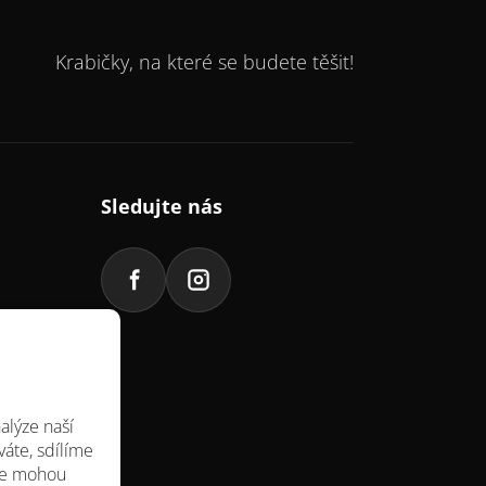
Krabičky, na které se budete těšit!
Sledujte nás
alýze naší
áte, sdílíme
aje mohou