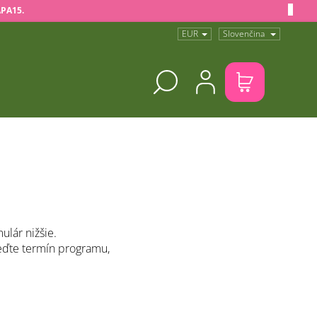
APA15.
EUR
Slovenčina
Nákupný
košík
ulár nižšie.
eďte termín programu,