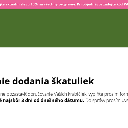
jte aktuální slevu 15% na
všechny programy
. Při objednávce zadejte kód P
ie dodania škatuliek
ne pozastaviť doručovanie Vašich krabičiek, vyplňte prosím form
é najskôr 3 dni od dnešného dátumu.
Do správy prosím uv