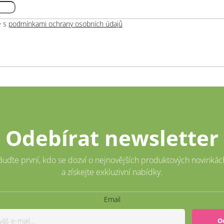
e s
podmínkami ochrany osobních údajů
Odebírat newsletter
Buďte první, kdo se dozví o nejnovějších produktových novinkác
a získejte exkluzivní nabídky.
Email
O